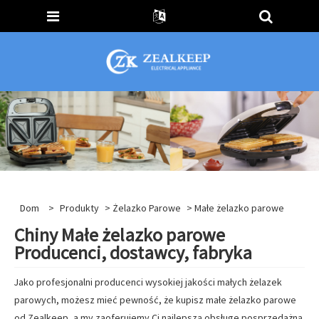
Dom
>
Produkty
>
Żelazko Parowe
> Małe żelazko parowe
Chiny Małe żelazko parowe
Producenci, dostawcy, fabryka
Jako profesjonalni producenci wysokiej jakości małych żelazek
parowych, możesz mieć pewność, że kupisz małe żelazko parowe
od Zealkeep, a my zaoferujemy Ci najlepszą obsługę posprzedażną