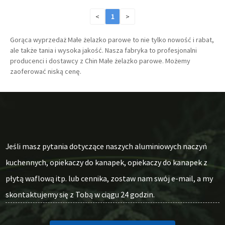
<
1
>
Gorąca wyprzedaż Małe żelazko parowe to nie tylko nowość i rabat,
ale także tania i wysoka jakość. Nasza fabryka to profesjonalni
producenci i dostawcy z Chin Małe żelazko parowe. Możemy
zaoferować niską cenę.
Jeśli masz pytania dotyczące naszych aluminiowych naczyń
kuchennych, opiekaczy do kanapek, opiekaczy do kanapek z
płytą waflową itp. lub cennika, zostaw nam swój e-mail, a my
skontaktujemy się z Tobą w ciągu 24 godzin.