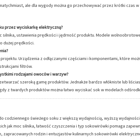
ć natychmiast, ale dla wygody można go przechowywać przez krótki czas 
oku przez wyciskarkę elektryczną?
silnika, ustawienia prędkości i jędrność produktu. Modele wolnoobrotowe m
 o dużej prędkości.
enia?
d projektu. Urządzenia z odłączanymi częściami i komponentami, które moż
trukcjami filtrów.
zystkimi rodzajami owoców i warzyw?
etwarzać szeroką gamę produktów. Jednakże bardzo włókniste lub liścias
as gdy z twardych produktów można łatwo wyciskać sok w modelach odśrod
do codziennego świeżego soku z większą wydajnością, wyższą wydajnością
ich jak moc silnika, łatwość czyszczenia i typ sokowirówki pomaga zapew
, zapracowanych rodzin i entuzjastów kulinarnych sokowirówki elektryczn