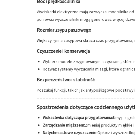
Moc i prędkość silnika
Wyciskarki elektryczne mają zazwyczaj moc silnika od
ponieważ wyższe silniki mogą generować więcej dźwi
Rozmiar zsypu paszowego
Większy rynna zasypowa skraca czas przygotowania, 
Czyszczenie i konserwacja
Wybierz modele z wyjmowanymi częściami, które 
Rozważ systemy wyrzucania miazgi, które ogranic
Bezpieczeństwo i stabilność
Poszukaj funkcji, takich jak antypoślizgowe podsta
Spostrzeżenia dotyczące codziennego uży
Wskazówka dotycząca przygotowania:
Umyj i z gr
Zarządzanie miąższem:
Zmieniaj produkty miękkie 
Natychmiastowe czyszczenie:
Opłucz i wyszczotkuj