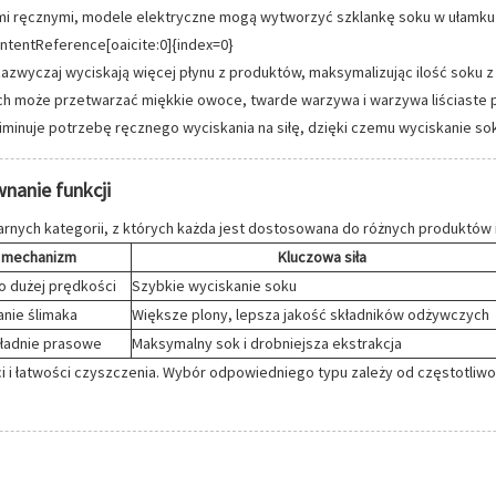
mi ręcznymi, modele elektryczne mogą wytworzyć szklankę soku w ułamk
ontentReference[oaicite:0]{index=0}
azwyczaj wyciskają więcej płynu z produktów, maksymalizując ilość soku 
h może przetwarzać miękkie owoce, twarde warzywa i warzywa liściaste 
iminuje potrzebę ręcznego wyciskania na siłę, dzięki czemu wyciskanie s
nanie funkcji
larnych kategorii, z których każda jest dostosowana do różnych produktów
 mechanizm
Kluczowa siła
 o dużej prędkości
Szybkie wyciskanie soku
nie ślimaka
Większe plony, lepsza jakość składników odżywczych
ładnie prasowe
Maksymalny sok i drobniejsza ekstrakcja
i łatwości czyszczenia. Wybór odpowiedniego typu zależy od częstotliwo