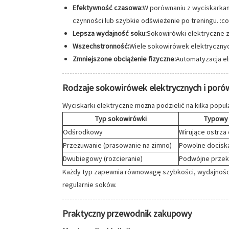
Efektywność czasowa:
W porównaniu z wyciskarka
czynności lub szybkie odświeżenie po treningu. :c
Lepsza wydajność soku:
Sokowirówki elektryczne z
Wszechstronność:
Wiele sokowirówek elektrycznyc
Zmniejszone obciążenie fizyczne:
Automatyzacja el
Rodzaje sokowirówek elektrycznych i porów
Wyciskarki elektryczne można podzielić na kilka popu
Typ sokowirówki
Typowy
Odśrodkowy
Wirujące ostrza
Przeżuwanie (prasowanie na zimno)
Powolne dociska
Dwubiegowy (rozcieranie)
Podwójne przek
Każdy typ zapewnia równowagę szybkości, wydajności 
regularnie soków.
Praktyczny przewodnik zakupowy