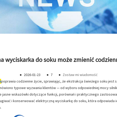
zna wyciskarka do soku może zmienić codzien
●
2026-01-23
●
7
●
Zostaw mi wiadomość
a
poprawia codzienne życie, sprawiając, że ekstrakcja świeżego soku jest 
mówiono typowe wyzwania klientów — od wyboru odpowiedniej mocy silnik
e jasne wskazówki dotyczące funkcji, porównań i praktycznego zastosowa
ugiwać i konserwować elektryczną wyciskarkę do soku, która odpowiada i
.