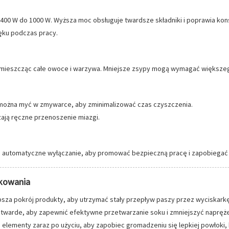
 400 W do 1000 W. Wyższa moc obsługuje twardsze składniki i poprawia kon
ęku podczas pracy.
mieszcząc całe owoce i warzywa. Mniejsze zsypy mogą wymagać większego
można myć w zmywarce, aby zminimalizować czas czyszczenia.
zają ręczne przenoszenie miazgi.
wy i automatyczne wyłączanie, aby promować bezpieczną pracę i zapobieg
tkowania
ubsza pokrój produkty, aby utrzymać stały przepływ paszy przez wyciskarkę
i twarde, aby zapewnić efektywne przetwarzanie soku i zmniejszyć napręże
 elementy zaraz po użyciu, aby zapobiec gromadzeniu się lepkiej powłoki,