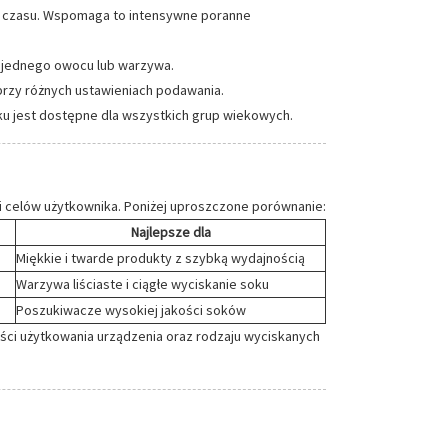
u czasu. Wspomaga to intensywne poranne
z jednego owocu lub warzywa.
przy różnych ustawieniach podawania.
oku jest dostępne dla wszystkich grup wiekowych.
 i celów użytkownika. Poniżej uproszczone porównanie:
Najlepsze dla
Miękkie i twarde produkty z szybką wydajnością
Warzywa liściaste i ciągłe wyciskanie soku
Poszukiwacze wysokiej jakości soków
ści użytkowania urządzenia oraz rodzaju wyciskanych