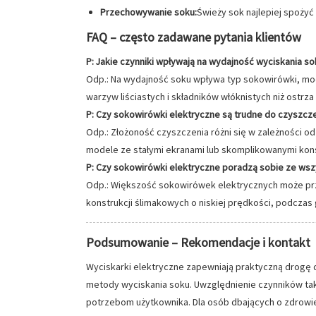
Przechowywanie soku:
Świeży sok najlepiej spoży
FAQ – często zadawane pytania klientów
P: Jakie czynniki wpływają na wydajność wyciskania s
Odp.: Na wydajność soku wpływa typ sokowirówki, moc 
warzyw liściastych i składników włóknistych niż ostrza
P: Czy sokowirówki elektryczne są trudne do czyszcz
Odp.: Złożoność czyszczenia różni się w zależności o
modele ze stałymi ekranami lub skomplikowanymi kons
P: Czy sokowirówki elektryczne poradzą sobie ze ws
Odp.: Większość sokowirówek elektrycznych może prz
konstrukcji ślimakowych o niskiej prędkości, podcz
Podsumowanie – Rekomendacje i kontakt
Wyciskarki elektryczne zapewniają praktyczną drogę 
metody wyciskania soku. Uwzględnienie czynników tak
potrzebom użytkownika. Dla osób dbających o zdrowie