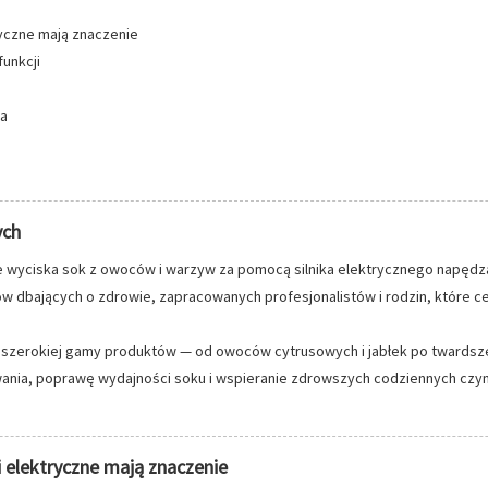
yczne mają znaczenie
unkcji
ia
ych
 wyciska sok z owoców i warzyw za pomocą silnika elektrycznego napędzaj
w dbających o zdrowie, zapracowanych profesjonalistów i rodzin, które c
szerokiej gamy produktów — od owoców cytrusowych i jabłek po twardsze 
ania, poprawę wydajności soku i wspieranie zdrowszych codziennych czyn
 elektryczne mają znaczenie