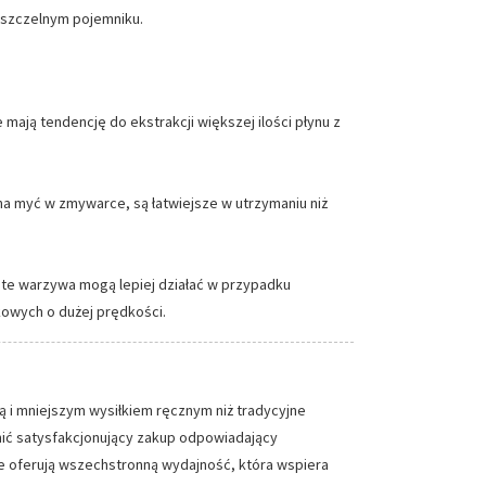
w szczelnym pojemniku.
ają tendencję do ekstrakcji większej ilości płynu z
na myć w zmywarce, są łatwiejsze w utrzymaniu niż
te warzywa mogą lepiej działać w przypadku
kowych o dużej prędkości.
 i mniejszym wysiłkiem ręcznym niż tradycyjne
nić satysfakcjonujący zakup odpowiadający
e oferują wszechstronną wydajność, która wspiera