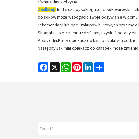
różnorodny styl życia.
Zealkeep
dostarcza wysokiej jakości sokowirówki ele
do soków może wzbogacić Twoje odżywianie w domu i
rekomendacji lub opcji zakupów hurtowych prosimy o 
Skontaktuj się z nami już dziś, aby uzyskać porady ek
Poprzedni:
Który opiekacz do kanapek ułatwia codzienn
Następny:
Jak mini opiekacz do kanapek może zmienić 
Facebook
X
WhatsApp
Pinterest
LinkedIn
Share