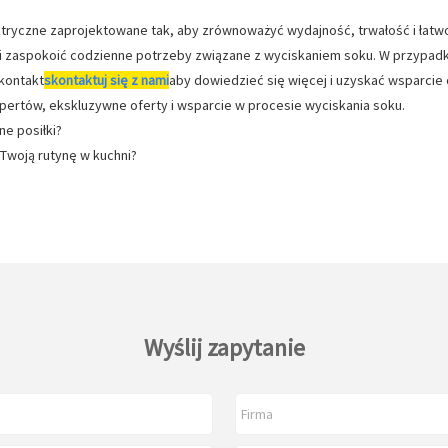
ktryczne zaprojektowane tak, aby zrównoważyć wydajność, trwałość i łatwo
 zaspokoić codzienne potrzeby związane z wyciskaniem soku. W przypa
kontakt
skontaktuj się z nami
aby dowiedzieć się więcej i uzyskać wsparcie 
spertów, ekskluzywne oferty i wsparcie w procesie wyciskania soku.
e posiłki?
Twoją rutynę w kuchni?
Wyślij zapytanie